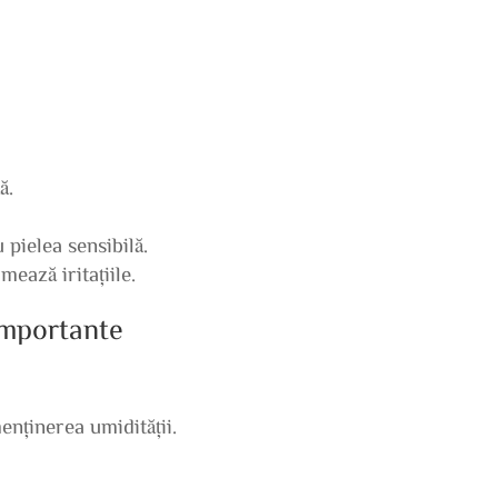
ă.
pielea sensibilă.
ează iritațiile.
 importante
menținerea umidității.