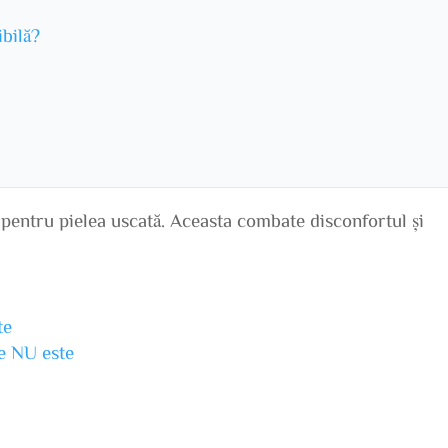
ibilă?
 pentru pielea uscată. Aceasta combate disconfortul și
te
ne NU este