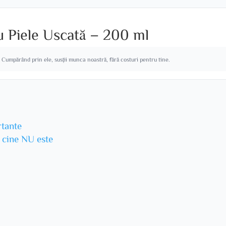
u Piele Uscată – 200 ml
. Cumpărând prin ele, susții munca noastră, fără costuri pentru tine.
rtante
u cine NU este