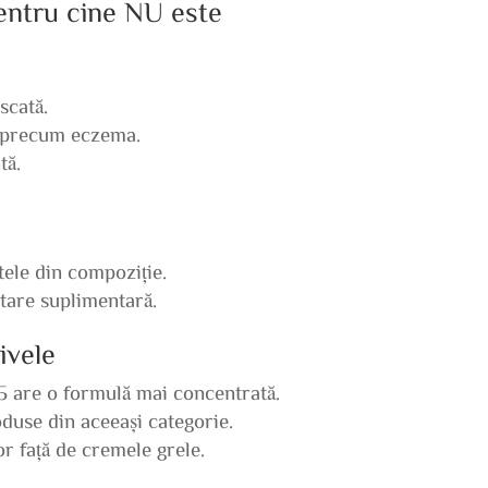
pentru cine NU este
scată.
e precum eczema.
tă.
ntele din compoziție.
atare suplimentară.
ivele
5 are o formulă mai concentrată.
oduse din aceeași categorie.
r față de cremele grele.