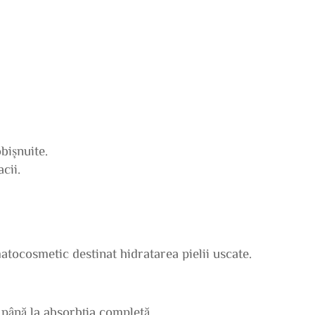
bișnuite.
cii.
tocosmetic destinat hidratarea pielii uscate.
 până la absorbția completă.