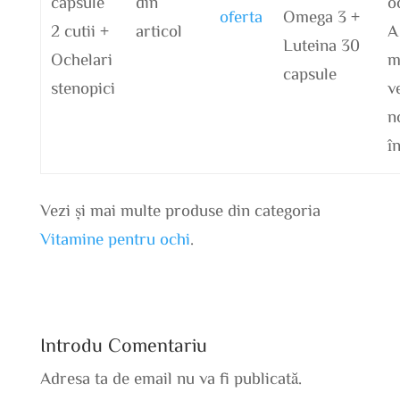
capsule
din
o
oferta
Omega 3 +
2 cutii +
articol
A
Luteina 30
Ochelari
m
capsule
stenopici
v
n
î
Vezi și mai multe produse din categoria
Vitamine pentru ochi
.
Introdu Comentariu
Adresa ta de email nu va fi publicată.