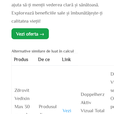
ajuta să-ți menții vederea clară și sănătoasă.
Explorează beneficiile sale și îmbunătățește-ți
calitatea vieții!
Vezi oferta →
Alternative similare de luat în calcul
Produs
De ce
Link
D
V
Zdrovit
s
Doppelherz
Vedixin
O
Aktiv
Max 30
Produsul
p
Vezi
Vizual Total