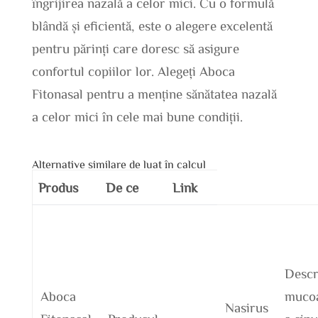
îngrijirea nazală a celor mici. Cu o formulă
blândă și eficientă, este o alegere excelentă
pentru părinți care doresc să asigure
confortul copiilor lor. Alegeți Aboca
Fitonasal pentru a menține sănătatea nazală
a celor mici în cele mai bune condiții.
Alternative similare de luat în calcul
Produs
De ce
Link
Descr
Aboca
mucoa
Nasirus