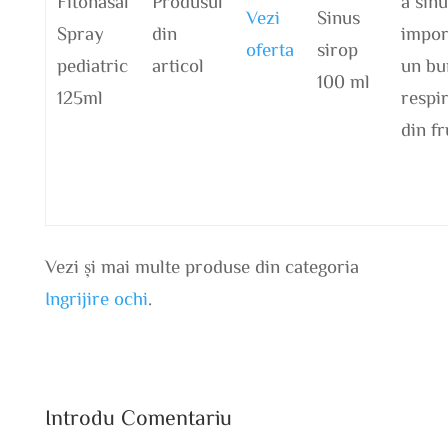
Fitonasal
Produsul
a sinu
Vezi
Sinus
Spray
din
impor
oferta
sirop
pediatric
articol
un bu
100 ml
125ml
respir
din f
Vezi și mai multe produse din categoria
Ingrijire ochi
.
Introdu Comentariu