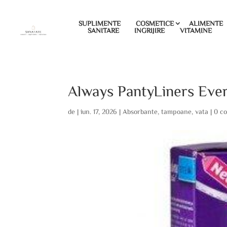
SUPLIMENTE
COSMETICE
ALIMENTE
SANITARE
INGRIJIRE
VITAMINE
Always PantyLiners Ever
de
|
iun. 17, 2026
|
Absorbante
,
tampoane
,
vata
|
0 co