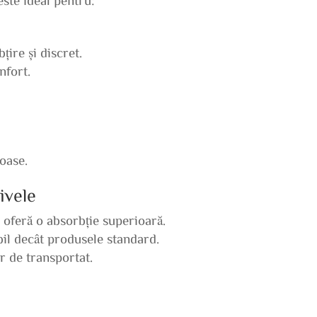
țire și discret.
nfort.
oase.
ivele
oferă o absorbție superioară.
bil decât produsele standard.
r de transportat.