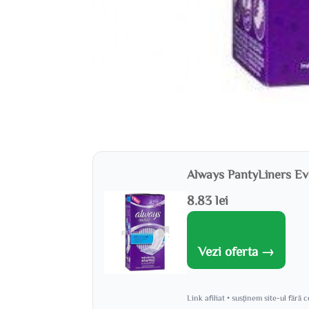
Always PantyLiners Ev
8.83 lei
Vezi oferta →
Link afiliat • susținem site-ul fără 