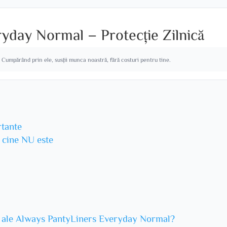
yday Normal – Protecție Zilnică
. Cumpărând prin ele, susții munca noastră, fără costuri pentru tine.
rtante
u cine NU este
ii ale Always PantyLiners Everyday Normal?