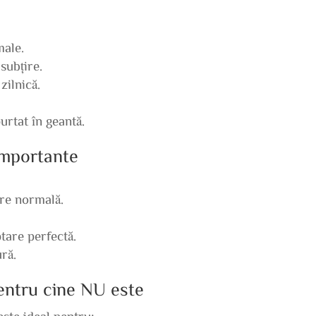
male.
subțire.
zilnică.
.
urtat în geantă.
 importante
are normală.
are perfectă.
ură.
pentru cine NU este
te ideal pentru: