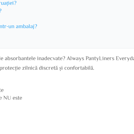
ruației?
?
într-un ambalaj?
t de absorbantele inadecvate? Always PantyLiners Everyd
protecție zilnică discretă și confortabilă.
te
ne NU este