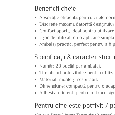
Beneficii cheie
Absorbție eficientă pentru zilele nor
Discreție maximă datorită designului 
Confort sporit, ideal pentru utilizare 
Ușor de utilizat, cu o aplicare simplă
Ambalaj practic, perfect pentru a fi p
Specificații & caracteristici
Număr: 20 bucăți per ambalaj.
Tip: absorbante zilnice pentru utiliz
Material: moale și respirabil.
Dimensiune: compactă pentru o adapt
Adhesiv: eficient, pentru o fixare sig
Pentru cine este potrivit / 
Always PantyLiners Everyday Normal es