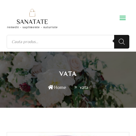
vata
Home
vata