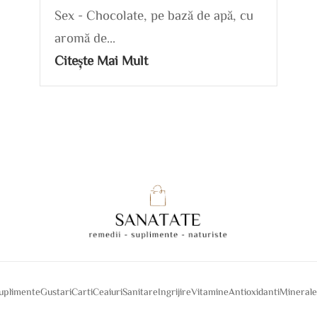
Sex - Chocolate, pe bază de apă, cu
aromă de...
Citește Mai Mult
suplimente
Gustari
Carti
Ceaiuri
Sanitare
Ingrijire
Vitamine
Antioxidanti
Mineral