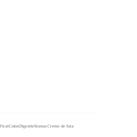
e
Ficat
Colon
Digestie
Stomac
Creme de fata