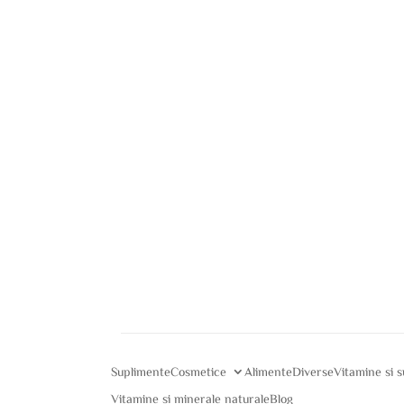
Suplimente
Cosmetice
Alimente
Diverse
Vitamine si 
Vitamine si minerale naturale
Blog