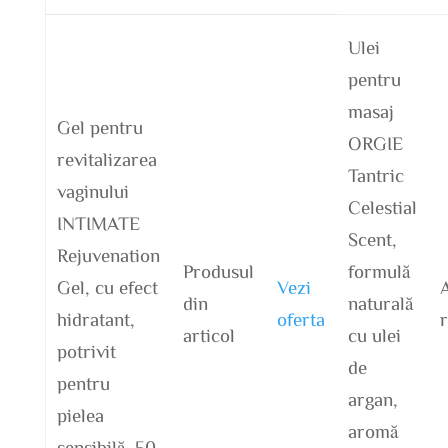
Ulei
pentru
masaj
Gel pentru
ORGIE
revitalizarea
Tantric
vaginului
Celestial
INTIMATE
Scent,
Rejuvenation
Produsul
formulă
Gel, cu efect
Vezi
A
din
naturală
hidratant,
oferta
articol
cu ulei
potrivit
de
pentru
argan,
pielea
aromă
sensibilă, 50