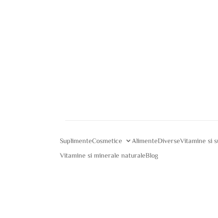
Suplimente
Cosmetice
Alimente
Diverse
Vitamine si 
Vitamine si minerale naturale
Blog