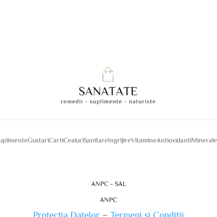
suplimente
Gustari
Carti
Ceaiuri
Sanitare
Ingrijire
Vitamine
Antioxidanti
Mineral
ANPC - SAL
ANPC
Protectia Datelor
–
Termeni si Conditii