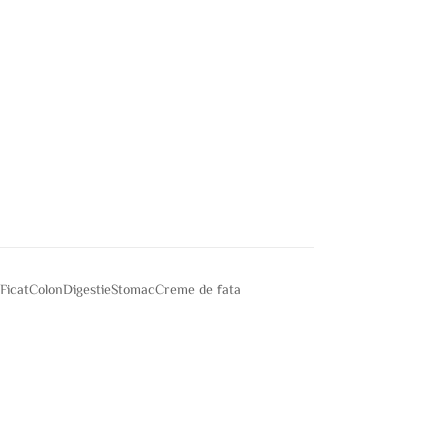
e
Ficat
Colon
Digestie
Stomac
Creme de fata