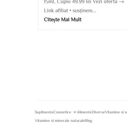
15ml, Cupio 49.99 lei Vezi oferta →
Link afiliat • susținem...
Citește Mai Mult
Suplimente
Cosmetice
Alimente
Diverse
Vitamine si 
Vitamine si minerale naturale
Blog