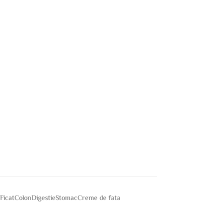
e
Ficat
Colon
Digestie
Stomac
Creme de fata