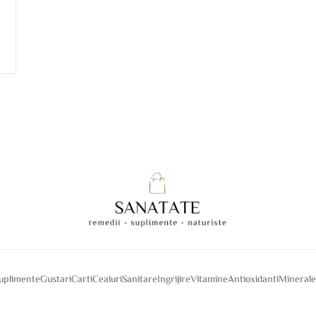
suplimente
Gustari
Carti
Ceaiuri
Sanitare
Ingrijire
Vitamine
Antioxidanti
Mineral