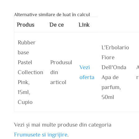
Alternative similare de luat în calcul
Produs
De ce
Link
Rubber
L'Erbolario
base
Fiore
Pastel
Produsul
Vezi
Dell'Onda
A
Collection
din
oferta
Apa de
r
Pink,
articol
parfum,
15ml,
50ml
Cupio
Vezi și mai multe produse din categoria
Frumusete si ingrijire
.