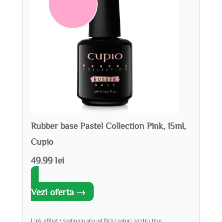
Rubber base Pastel Collection Pink, 15ml,
Cupio
49.99 lei
Vezi oferta →
Link afiliat • susținem site-ul fără costuri pentru tine