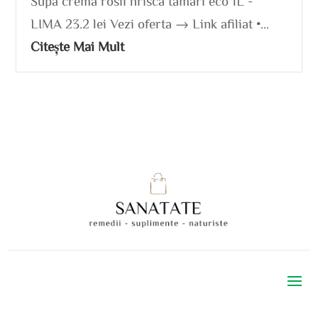
Supa crema rosii hrisca tamari eco 1L -
LIMA 23.2 lei Vezi oferta → Link afiliat •...
Citește Mai Mult