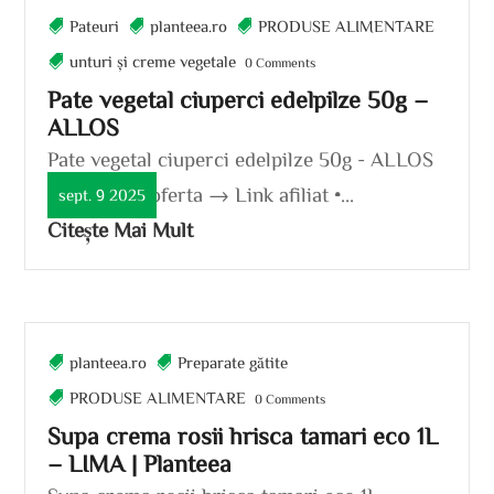
Pateuri
planteea.ro
PRODUSE ALIMENTARE
unturi și creme vegetale
0 Comments
Pate vegetal ciuperci edelpilze 50g –
ALLOS
Pate vegetal ciuperci edelpilze 50g - ALLOS
5.8 lei Vezi oferta → Link afiliat •...
sept. 9 2025
Citește Mai Mult
planteea.ro
Preparate gătite
PRODUSE ALIMENTARE
0 Comments
Supa crema rosii hrisca tamari eco 1L
– LIMA | Planteea