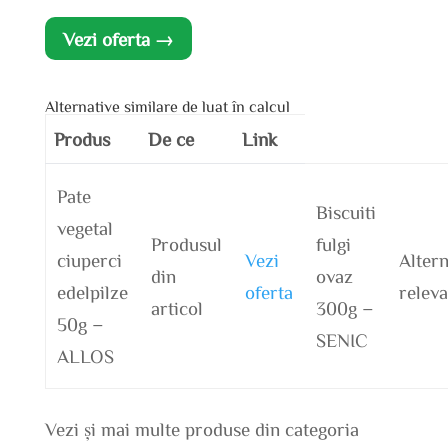
Vezi oferta →
Alternative similare de luat în calcul
Produs
De ce
Link
Pate
Biscuiti
vegetal
Produsul
fulgi
ciuperci
Vezi
Altern
din
ovaz
edelpilze
oferta
releva
articol
300g –
50g –
SENIC
ALLOS
Vezi și mai multe produse din categoria