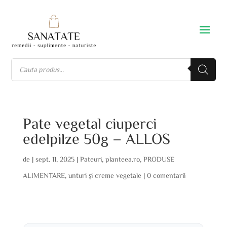
Pate vegetal ciuperci
edelpilze 50g – ALLOS
de
|
sept. 11, 2025
|
Pateuri
,
planteea.ro
,
PRODUSE
ALIMENTARE
,
unturi și creme vegetale
|
0 comentarii