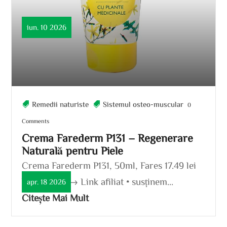
iun. 10 2026
Remedii naturiste
Sistemul osteo-muscular
0
Comments
Crema Farederm P131 – Regenerare
Naturală pentru Piele
Crema Farederm P131, 50ml, Fares 17.49 lei
Vezi oferta → Link afiliat • susținem...
apr. 18 2026
Citește Mai Mult