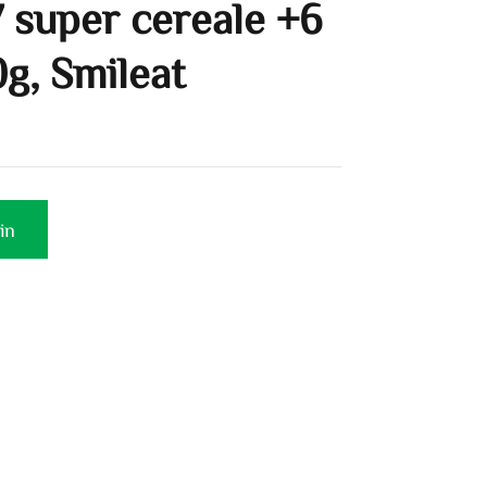
7 super cereale +6
0g, Smileat
in