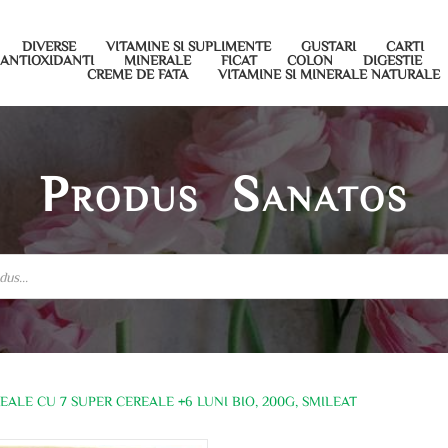
DIVERSE
VITAMINE SI SUPLIMENTE
GUSTARI
CARTI
ANTIOXIDANTI
MINERALE
FICAT
COLON
DIGESTIE
CREME DE FATA
VITAMINE SI MINERALE NATURALE
Produs Sanatos
EALE CU 7 SUPER CEREALE +6 LUNI BIO, 200G, SMILEAT