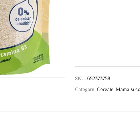
SKU:
652373758
Categorii:
Cereale
,
Mama si co