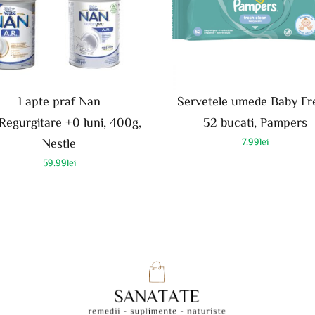
Lapte praf Nan
Servetele umede Baby Fr
Regurgitare +0 luni, 400g,
52 bucati, Pampers
Nestle
7.99
lei
59.99
lei