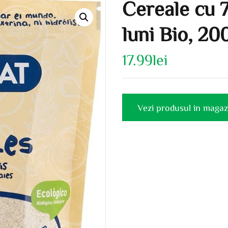
Cereale cu 
luni Bio, 20
17.99
lei
Vezi produsul in magaz