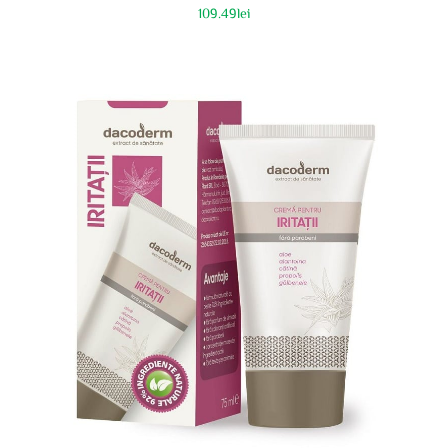
109.49
lei