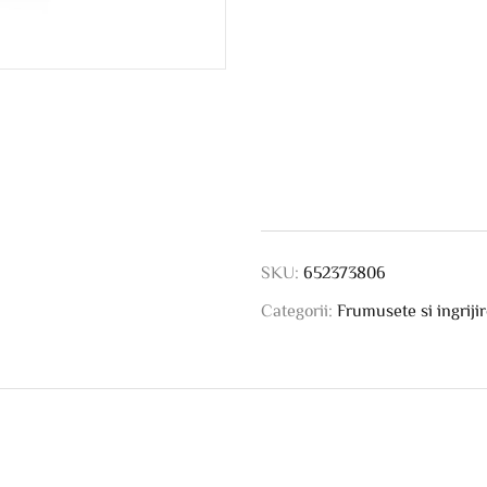
SKU:
652373806
Categorii:
Frumusete si ingriji