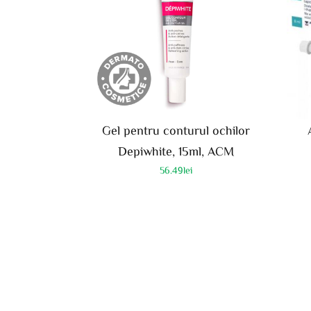
Gel pentru conturul ochilor
Depiwhite, 15ml, ACM
56.49
lei