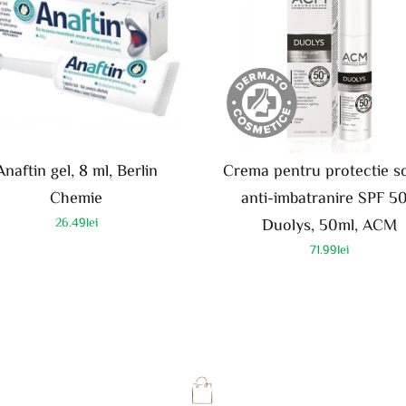
Anaftin gel, 8 ml, Berlin
Crema pentru protectie s
Chemie
anti-imbatranire SPF 5
26.49
lei
Duolys, 50ml, ACM
71.99
lei