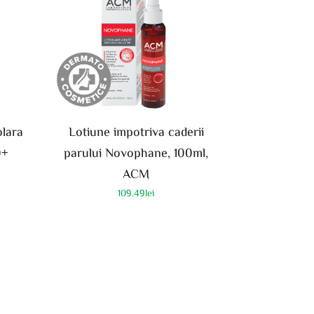
olara
Lotiune impotriva caderii
0+
parului Novophane, 100ml,
ACM
109.49
lei