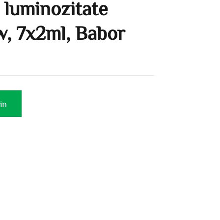
 luminozitate
w, 7x2ml, Babor
in