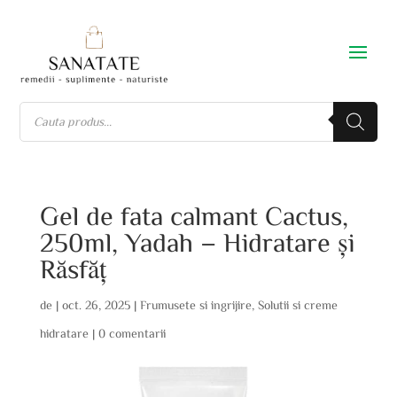
Gel de fata calmant Cactus,
250ml, Yadah – Hidratare și
Răsfăț
de
|
oct. 26, 2025
|
Frumusete si ingrijire
,
Solutii si creme
hidratare
|
0 comentarii