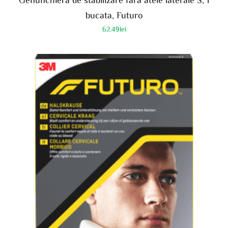
bucata, Futuro
62.49
lei