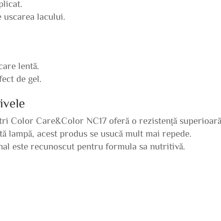
licat.
e uscarea lacului.
care lentă.
ect de gel.
ivele
tri Color Care&Color NC17 oferă o rezistență superioară
ită lampă, acest produs se usucă mult mai repede.
nal este recunoscut pentru formula sa nutritivă.