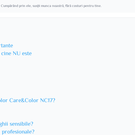
. Cumpărând prin ele, susții munca noastră, fără costuri pentru tine.
rtante
u cine NU este
Color Care&Color NC17?
ghii sensibile?
i profesionale?