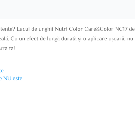
zistente? Lacul de unghii Nutri Color Care&Color NC17 de
eală. Cu un efect de lungă durată și o aplicare ușoară, nu
ura ta!
te
ne NU este