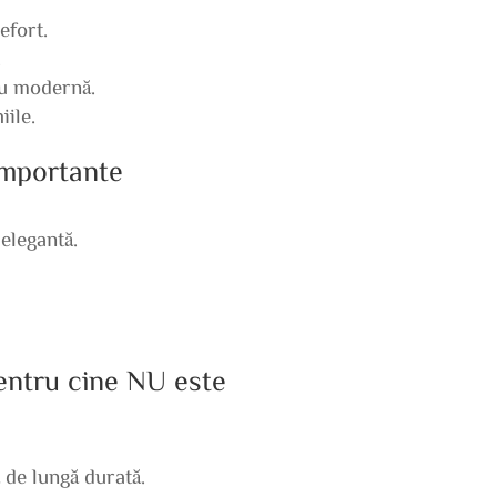
efort.
.
au modernă.
iile.
 importante
elegantă.
pentru cine NU este
 de lungă durată.