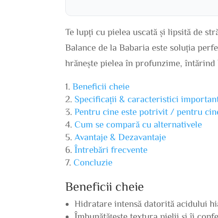
Te lupți cu pielea uscată și lipsită de s
Balance de la Babaria este soluția perfe
hrănește pielea în profunzime, întărind b
Beneficii cheie
Specificații & caracteristici importan
Pentru cine este potrivit / pentru ci
Cum se compară cu alternativele
Avantaje & Dezavantaje
Întrebări frecvente
Concluzie
Beneficii cheie
Hidratare intensă datorită acidului hi
Îmbunătățește textura pielii și îi conf