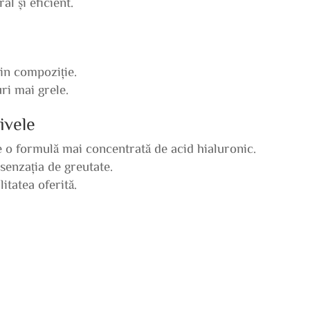
al și eficient.
din compoziție.
ri mai grele.
ivele
e o formulă mai concentrată de acid hialuronic.
 senzația de greutate.
itatea oferită.