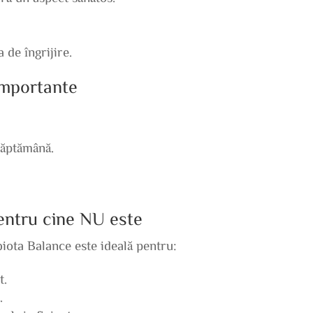
a de îngrijire.
 importante
săptămână.
pentru cine NU este
iota Balance este ideală pentru:
t.
.