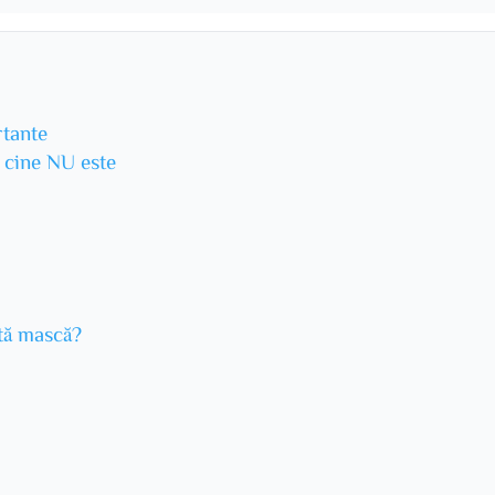
rtante
u cine NU este
stă mască?
?