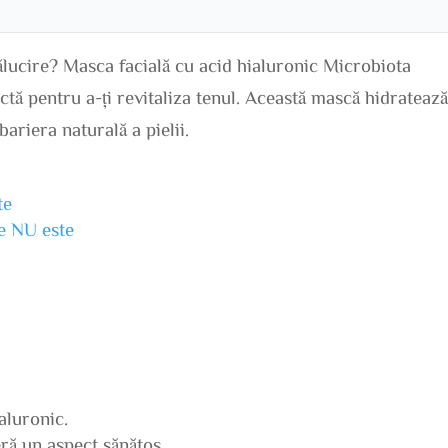
trălucire? Masca facială cu acid hialuronic Microbiota
ctă pentru a-ți revitaliza tenul. Această mască hidratează
ariera naturală a pielii.
te
ne NU este
aluronic.
eră un aspect sănătos.