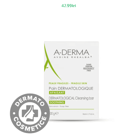
42.99
lei