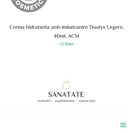
Crema hidratanta anti-imbatranire Duolys Legere,
40ml, ACM
52.99
lei