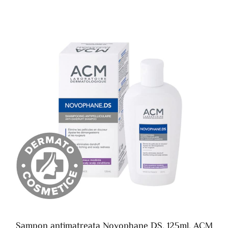
Sampon antimatreata Novophane DS, 125ml, ACM