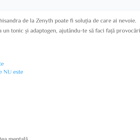
chisandra de la Zenyth poate fi soluția de care ai nevoie.
 un tonic și adaptogen, ajutându-te să faci față provocăr
te
ne NU este
atea mentală