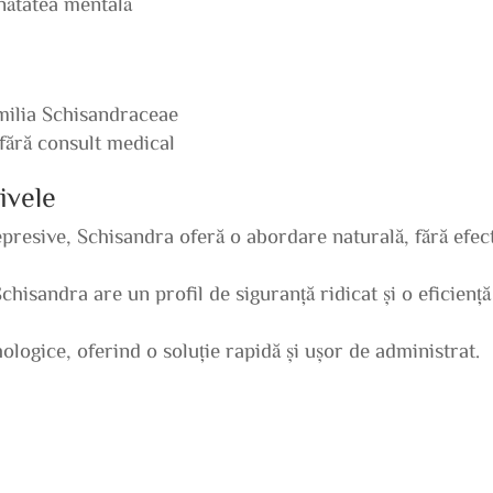
nătatea mentală
amilia Schisandraceae
 fără consult medical
ivele
resive, Schisandra oferă o abordare naturală, fără efec
hisandra are un profil de siguranță ridicat și o eficiență
hologice, oferind o soluție rapidă și ușor de administrat.