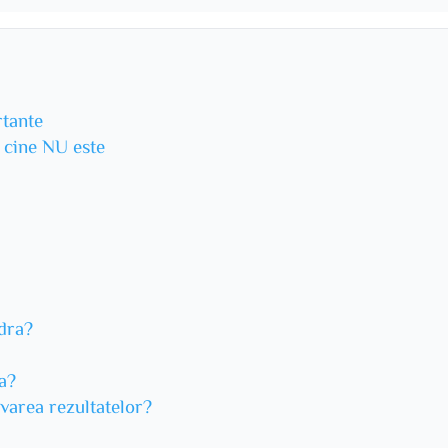
rtante
u cine NU este
dra?
ea?
varea rezultatelor?