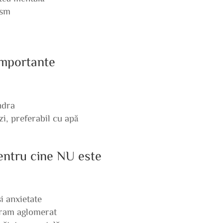
ism
 importante
ndra
i, preferabil cu apă
pentru cine NU este
i anxietate
gram aglomerat