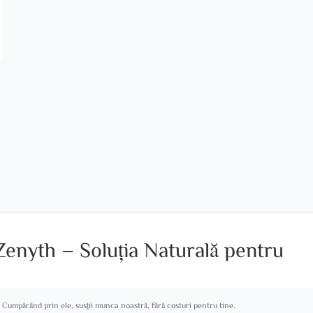
Zenyth – Soluția Naturală pentru
. Cumpărând prin ele, susții munca noastră, fără costuri pentru tine.