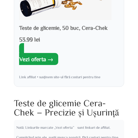
Teste de glicemie, 50 buc, Cera-Chek
53.99 lei
Vezi oferta →
Link afiliat • susținem site-ul fără costuri pentru tine
Teste de glicemie Cera-
Chek – Precizie și Ușurință
Notă: Linkurile marcate „Vezi oferta” sunt linkuri de afiliat.
Cumpărând prin ele, susții munca noastră, fără costuri pentru tine.