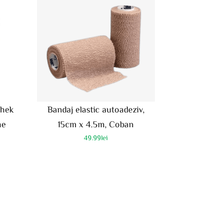
Chek
Bandaj elastic autoadeziv,
he
15cm x 4.5m, Coban
49.99
lei