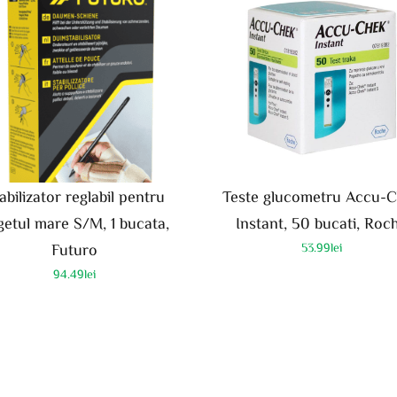
abilizator reglabil pentru
Teste glucometru Accu-
getul mare S/M, 1 bucata,
Instant, 50 bucati, Roc
Futuro
53.99
lei
94.49
lei