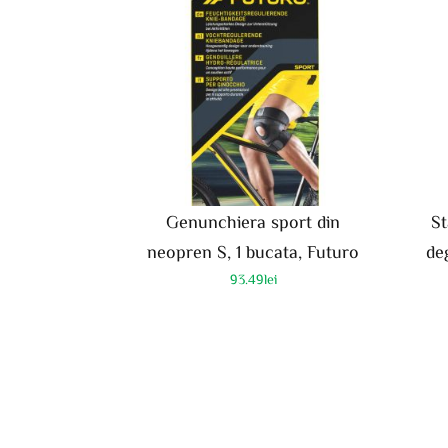
Genunchiera sport din
St
neopren S, 1 bucata, Futuro
de
93.49
lei