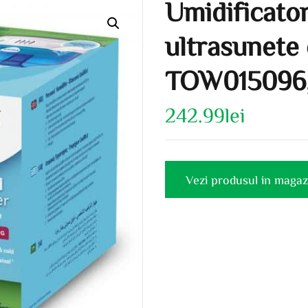
Umidificato
ultrasunete 
TOW015096, 
242.99
lei
Vezi produsul in magaz