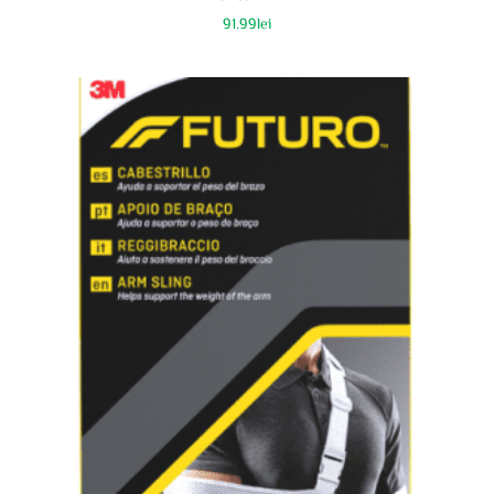
91.99
lei