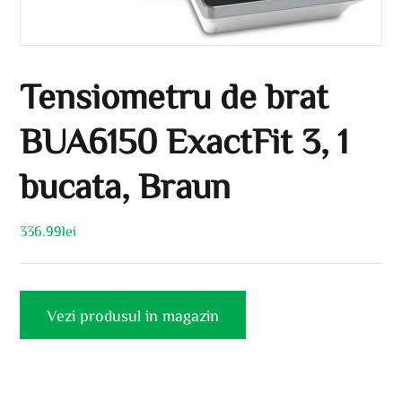
Tensiometru de brat
BUA6150 ExactFit 3, 1
bucata, Braun
336.99
lei
Vezi produsul in magazin